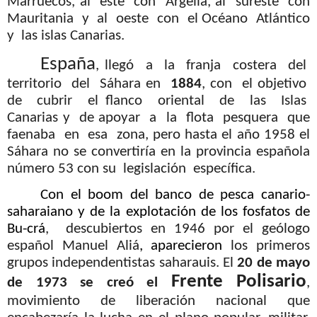
Marruecos, al
este
con
Argelia, al
sureste
con
Mauritania
y
al
oeste
con
el Océano
Atlántico
y
las islas Canarias.
España
, llegó
a
la
franja
costera
del
territorio
del
Sáhara en
1884
, con
el objetivo
de
cubrir
el flanco
oriental
de
las
Islas
Canarias y
de apoyar
a
la
flota
pesquera
que
faenaba
en
esa
zona, pero hasta el
año 1958
el
Sáhara no se convertiría en la provincia española
número 53 con su
legislación
específica.
Con el boom del banco de pesca canario-
saharaiano y de la explotación de los fosfatos de
Bu-crá
,
descubiertos en 1946 por el geólogo
español Manuel Aliá
, aparecieron
los primeros
grupos independentistas saharauis. El
20 de mayo
Frente Polisario
de 1973 se creó el
,
movimiento de liberación nacional que